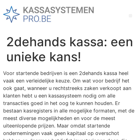
Een kassasysteem met voorraadbeheer voor elk bedrijf!
Uw winkel kassasysteem op maat volgens uw behoeftes
De voordelen van een kassasysteem met voorraadbeheer
Elektronische kassa: voor wat hoort wat volgens de horeca
Waarom is een kassasysteem zo interessant voor de horeca?
2dehands kassa: een
unieke kans!
Voor startende bedrijven is een 2dehands kassa heel
vaak een verleidelijke keuze. Om wat voor bedrijf het
ook gaat, wanneer u rechtstreeks zaken verkoopt aan
klanten hebt u een kassasysteem nodig om alle
transacties goed in het oog te kunnen houden. Er
bestaan kasregisters in alle mogelijke formaten, met de
meest diverse mogelijkheden en voor de meest
uiteenlopende prijzen. Maar omdat startende
ondernemingen vaak geen kapitaal op overschot