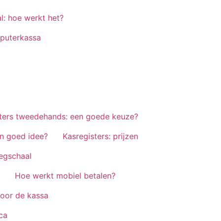
l: hoe werkt het?
mputerkassa
ters tweedehands: een goede keuze?
en goed idee?
Kasregisters: prijzen
egschaal
Hoe werkt mobiel betalen?
oor de kassa
ca